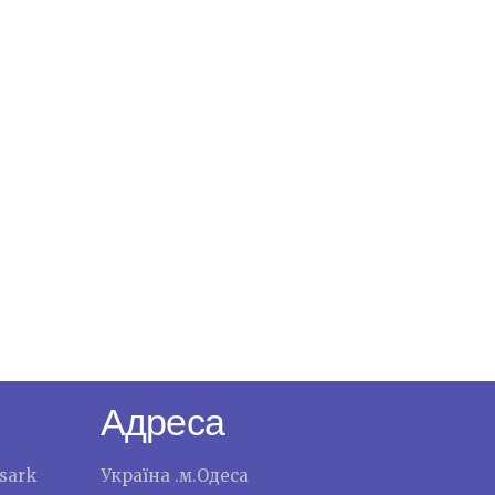
Адреса
sark
Україна .м.Одеса