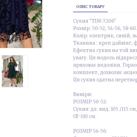
ОПИС ТОВАРУ
Сукня "ТІМ-7206"
Розмір: 50-52, 54-56, 58-60.
Колір: електрик, синій, м
Тканина : креп дайвінг, ф
Ефектна сукня на той ви
увагу. Ця модель підкрес
приховає недоліки. Горло
комплект, дозволяє акце
Ця сукня здатна перетвор
Виміри:
РОЗМІР 50-52:
Сукня: дл. вид. 105 /115 cм
ОГ-110 см.
РОЗМІР 54-56: