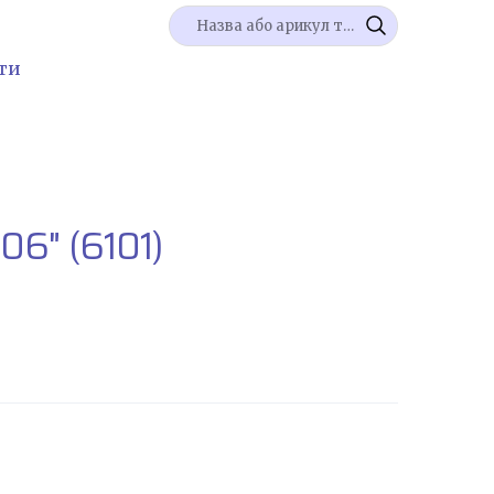
ти
206"
(6101)