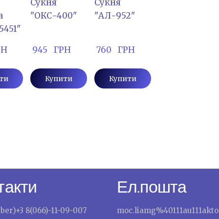
Сукня
Сукня
а
"ОКС-400"
"АЛ-952"
5451"
РН
 945   ГРН
 760   ГРН
ти
Купити
Купити
такти
Ел.пошта
iber)+3 8(066)-11-09-007
moc.liamg%40111au111akto