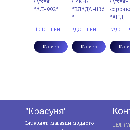
Сукня
СУКНЯ
Сукня-
"АЛ-992"
"ВЛАДА-1136
сорочк
"
"АНД--
 1 010   ГРН
 990   ГРН
 790   Г
Купити
Купити
Купи
Кон
"Красуня"
Інтернет-магазин модного
ТЕЛ. (V