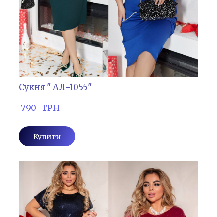
Сукня " АЛ-1055"
 790   ГРН
Купити