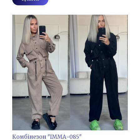
Комбінезон "ІММА-085"