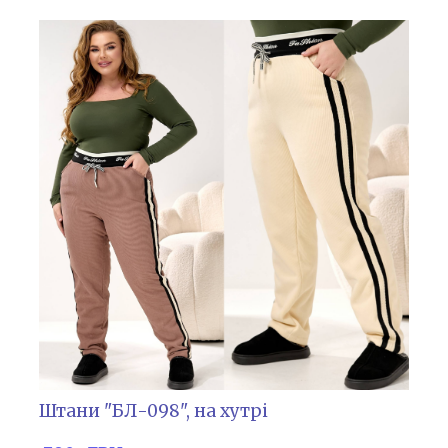
Штани "БЛ-098", на хутрі