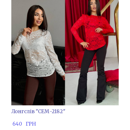
Лонгслів "СЕМ-2182"
 640   ГРН