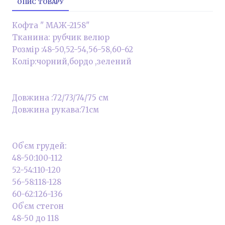
ОПИС ТОВАРУ
Кофта " МАЖ-2158"
Тканина: рубчик велюр
Розмір :48-50,52-54,56-58,60-62
Колір:чорний,бордо ,зелений
Довжина :72/73/74/75 см
Довжина рукава:71см
Обʼєм грудей:
48-50:100-112
52-54:110-120
56-58:118-128
60-62:126-136
Обʼєм стегон
48-50 до 118