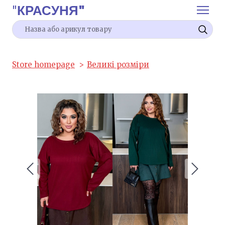
"
КРАСУНЯ"
Store homepage
Великі розміри