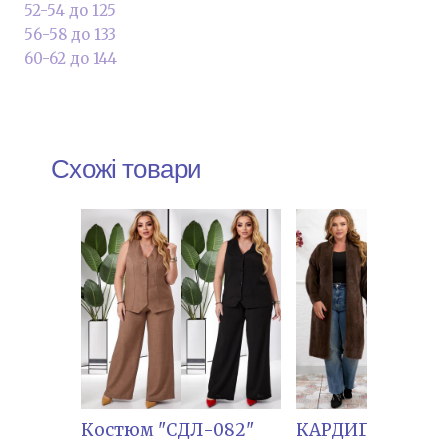
52-54 до 125
56-58 до 133
60-62 до 144
Схожі товари
Костюм "СДЛ-082"
КАРДИГАН "КІРІ-