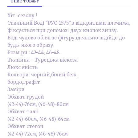
ОПИС ТОВАРУ
Хіт сезону !
Стильний Боді "РУС-1575",з відкритими плечима,
фіксується при допомозі двух кнопок знизу.
Боді чудово облягає фігуру,ідеально підійде до
будь-якого образу.
Розміри : 42-44, 46-48
Тканина - Турецька віскоза
Люкс якість
Кольори: чорний,білий,беж,
бордо,графіт
Заміри
Обхват грудей
(42-44)-76см, (46-48)-80см
Обхват талії
(42-44)-60см, (46-48)-64см
Обхват стегон
(42-44)-72см, (46-48)-76см