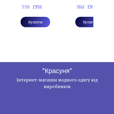
 770   ГРН
 760   ГРН
Купити
Купити
"Красуня"
Інтернет-магазин модного одягу від
виробників