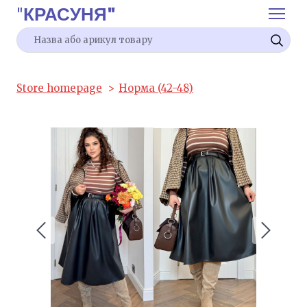
"
КРАСУНЯ"
Store homepage
Норма (42-48)