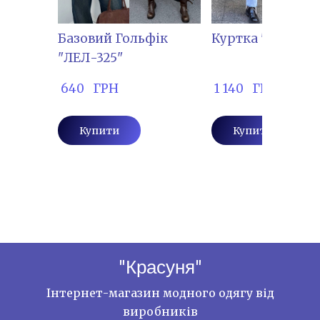
Базовий Гольфік
Куртка "ІРІС-073
"ЛЕЛ-325"
 640   ГРН
 1 140   ГРН
Купити
Купити
"Красуня"
Інтернет-магазин модного одягу від
виробників