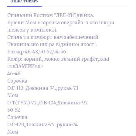
ОПИС ТОВАРУ
Стильний Костюм "ЛЕЛ-231",двійка.
Брюки Мом +сорочка оверсайз із єко шкіри
,поясок у комплекті.
Стиль та комфорт вам забезпечений.
Тканина:єко шкіра відмінної якості.
Розмір 46-48,50-52,54-56
Колір: чорний, мокко,темний графіт,хакі
‼️‼️‼️ЗАМІРИ‼️‼️‼️
46-48
Сорочка
О.Г-112.,Довжина-74.,рукав-73
Мом
О.Т(ГУМ)-72.,О.Б-104,Довжина-92
50-52
Сорочка
О.Г-120,Довжина-75.,рукав-74
Мом