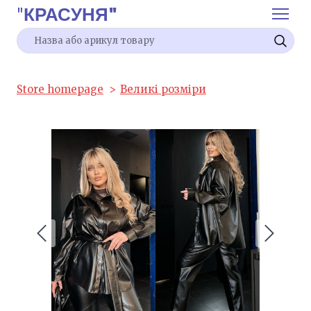
"
КРАСУНЯ"
Store homepage
Великі розміри