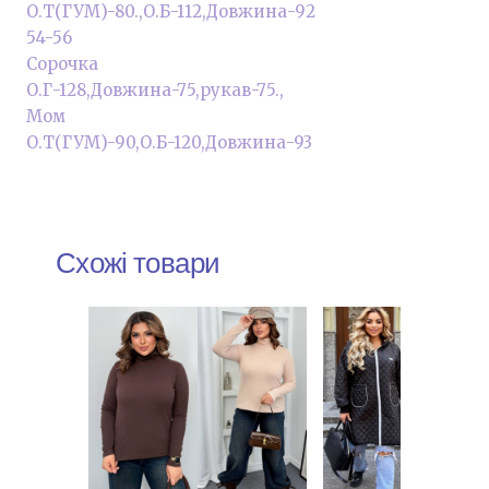
О.Т(ГУМ)-80.,О.Б-112,Довжина-92
54-56
Сорочка
О.Г-128,Довжина-75,рукав-75.,
Мом
О.Т(ГУМ)-90,О.Б-120,Довжина-93
Схожі товари