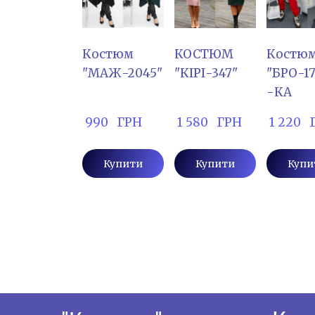
Костюм
КОСТЮМ
Костю
"МАЖ-2045"
"КІРІ-347"
"БРО-17
-КА
 990   ГРН
 1 580   ГРН
 1 220  
Купити
Купити
Купи