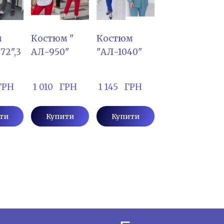
м
Костюм "
Костюм
72",3
АЛ-950"
"АЛ-1040"
 ГРН
 1 010   ГРН
 1 145   ГРН
ти
Купити
Купити