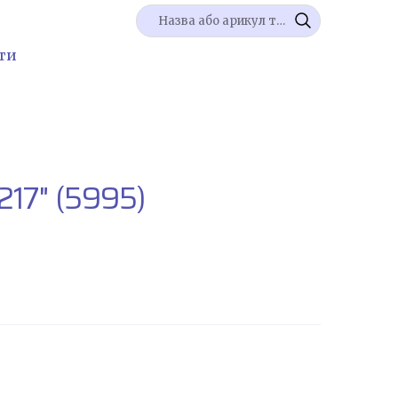
ти
217"
(5995)