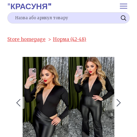
"
КРАСУНЯ"
Store homepage
Норма (42-48)