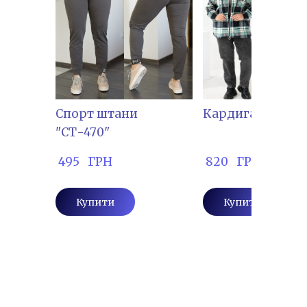
Спорт штани
Кардиган "ШИМ
"СТ-470"
 495   ГРН
 820   ГРН
Купити
Купити