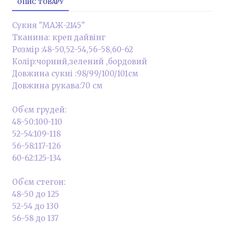
ОПИС ТОВАРУ
Сукня "МАЖ-2145"
Тканина: креп дайвінг
Розмір :48-50,52-54,56-58,60-62
Колір:чорний,зелений ,бордовий
Довжина сукні :98/99/100/101см
Довжина рукава:70 см
Обʼєм грудей:
48-50:100-110
52-54:109-118
56-58:117-126
60-62:125-134
Обʼєм стегон:
48-50 до 125
52-54 до 130
56-58 до 137