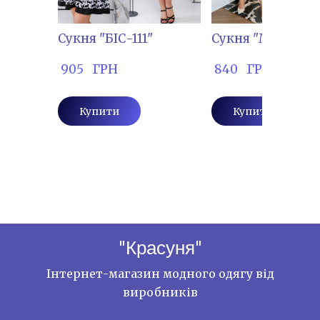
Сукня "БІС-111"
Сукня "МАДАМ-
 905   ГРН
 840   ГРН
Купити
Купити
"Красуня"
Інтернет-магазин модного одягу від
виробників