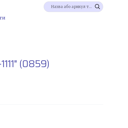
ти
111"
(0859)