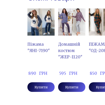
Пiжама
Домашній
ПІЖАМ
"ЯНІ-7190"
костюм
"ОД-20
"ЖЕР-1120"
 890   ГРН
 595   ГРН
 850   Г
Купити
Купити
Купи