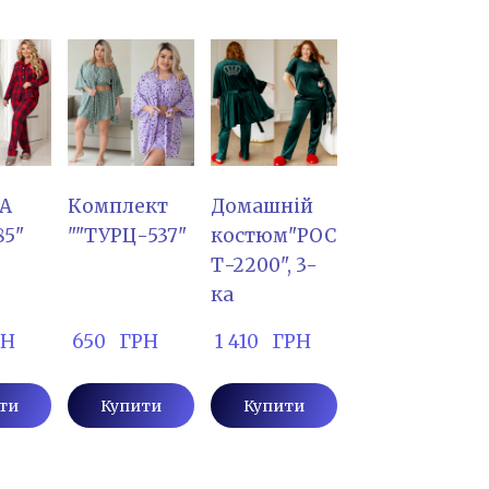
А
Комплект
Домашній
85"
""ТУРЦ-537"
костюм"РОС
Т-2200", 3-
ка
РН
 650   ГРН
 1 410   ГРН
ти
Купити
Купити