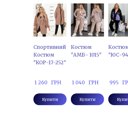
Спортивний
Костюм
Костю
Костюм
"АМБ- 1015"
"ЮС-94
"КОР-17-252"
 1 260   ГРН
 1 040   ГРН
 995   Г
Купити
Купити
Купи