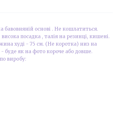
а бавовняній основі . Не кошлатиться.
висока посадка , талія на резинці, кишені.
жина худі - 75 см. (Не коротка) низ на
- буде як на фото короче або довше.
 по виробу: