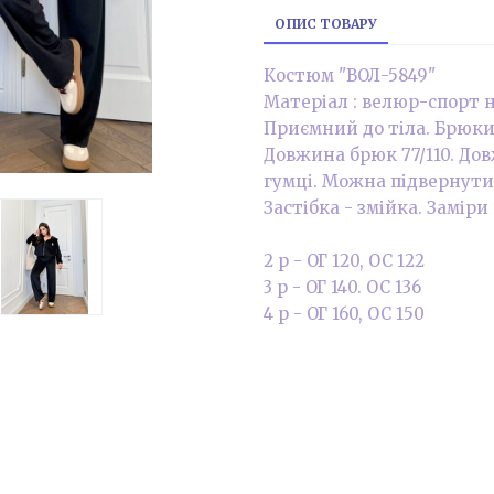
ОПИС ТОВАРУ
Костюм "ВОЛ-5849"
Матеріал : велюр-спорт н
Приємний до тіла. Брюки 
Довжина брюк 77/110. Дов
гумці. Можна підвернути 
Застібка - змійка. Заміри
2 р - ОГ 120, ОС 122
3 р - ОГ 140. ОС 136
4 р - ОГ 160, ОС 150