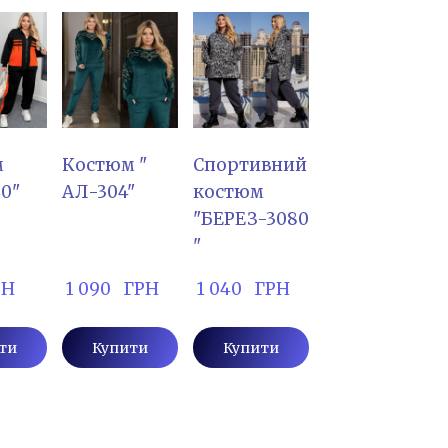
м
Костюм "
Спортивний
0"
АЛ-304"
костюм
"БЕРЕЗ-3080
"
РН
 1 090   ГРН
 1 040   ГРН
ти
Купити
Купити