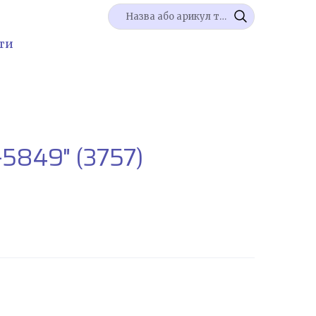
ти
-5849"
(3757)