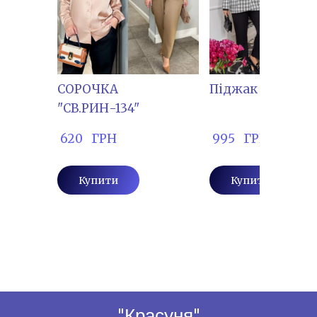
СОРОЧКА
Піджак "БЕЛУ- 4
"СВ.РИН-134"
 620   ГРН
 995   ГРН
Купити
Купити
"Красуня"