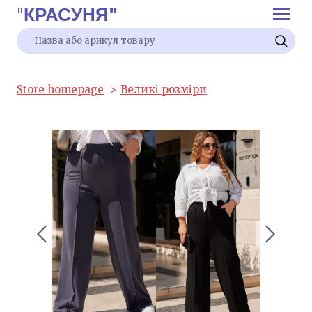
"
КРАСУНЯ"
Store homepage
Великі розміри