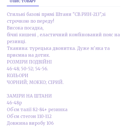
ОПИС ТОВАРУ
Стильні базові прямі Штани "СВ.РИН-213",зі
строчкою по переду!
Висока посадка,
бічні кишені , еластичний комбінований пояс на
резинці.
Тканина: турецька двонитка. Дуже м'яка та
приємна на дотик.
РОЗМІРИ ПОДВІЙНІ
46-48; 50-52; 54-56.
КОЛЬОРИ
ЧОРНИЙ; МОККО; СІРИЙ.
ЗАМІРИ НА ШТАНИ
46-48р
Обʼєм талії 82-84+ резинка
Обʼєм стегон 110-112
Довжина виробу 106