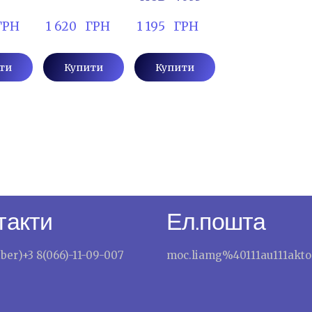
 ГРН
 1 620   ГРН
 1 195   ГРН
ти
Купити
Купити
такти
Ел.пошта
iber)+3 8(066)-11-09-007
moc.liamg%40111au111akto