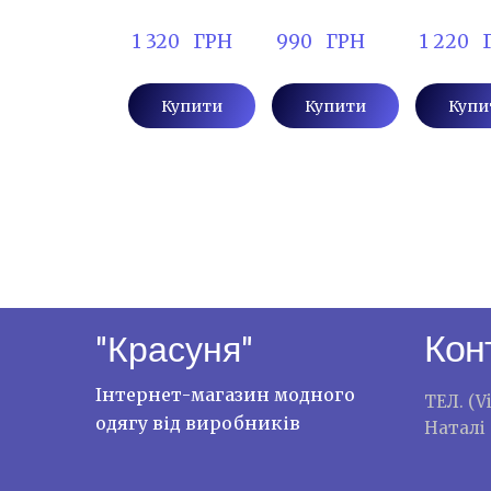
 1 320   ГРН
 990   ГРН
 1 220  
Купити
Купити
Купи
Кон
"Красуня"
Інтернет-магазин модного
ТЕЛ. (V
одягу від виробників
Наталі