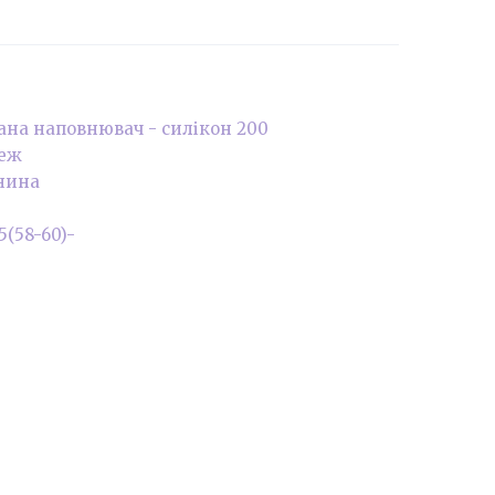
ана наповнювач - силікон 200
беж
нина
,5(58-60)-