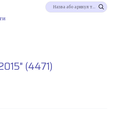
ти
2015"
(4471)