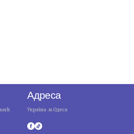
Адреса
sark
Україна .м.Одеса