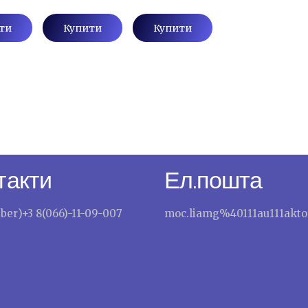
ти
Купити
Купити
такти
Ел.пошта
iber)+3 8(066)-11-09-007
moc.liamg%40111au111akto