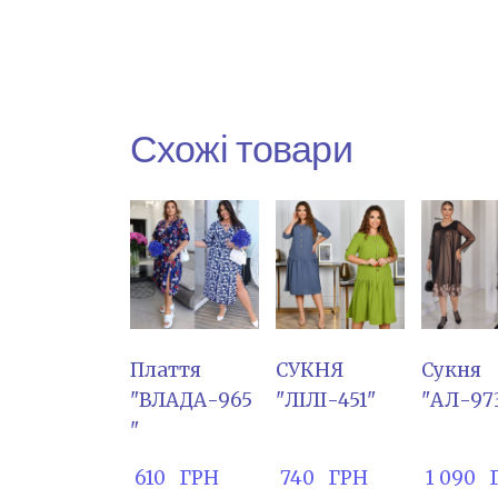
Схожі товари
Плаття
СУКНЯ
Сукня
"ВЛАДА-965
"ЛІЛІ-451"
"АЛ-97
"
 610   ГРН
 740   ГРН
 1 090  