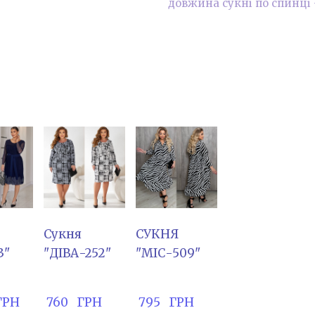
довжина сукні по спинці 
Сукня
СУКНЯ
3"
"ДІВА-252"
"МІС-509"
 ГРН
 760   ГРН
 795   ГРН