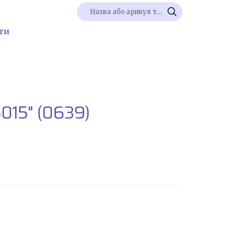
ти
5015"
(0639)