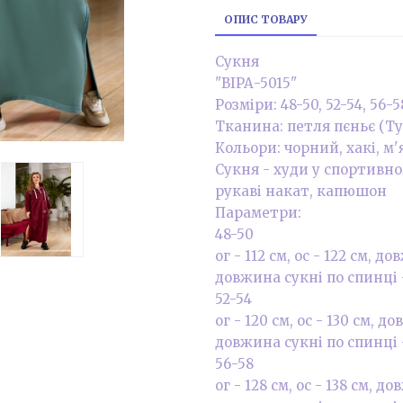
ОПИС ТОВАРУ
Сукня
"ВІРА-5015"
Розміри: 48-50, 52-54, 56-5
Тканина: петля пєньє (Т
Кольори: чорний, хакі, м
Сукня - худи у спортивн
рукаві накат, капюшон
Параметри:
48-50
ог - 112 см, ос - 122 см, 
довжина сукні по спинці 
52-54
ог - 120 см, ос - 130 см, 
довжина сукні по спинці 
56-58
ог - 128 см, ос - 138 см, 