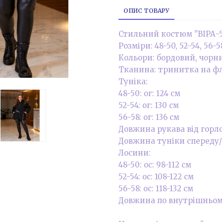
ОПИС ТОВАРУ
Стильний костюм "ВІРА-5
Розміри: 48-50, 52-54, 56-5
Кольори: бордовий, чорни
Тканина: тринитка на флі
Туніка:
48-50: ог: 124 см
52-54: ог: 130 см
56-58: ог: 136 см
Довжина рукава від горло
Довжина туніки спереду/по
Лосини:
48-50: ос: 98-112 см
52-54: ос: 108-122 см
56-58: ос: 118-132 см
Довжина по внутрішньому/