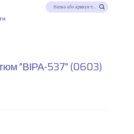
ти
тюм "ВІРА-537"
(0603)