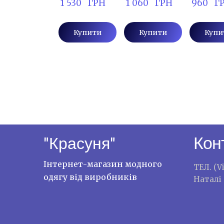
 1 530   ГРН
 1 060   ГРН
 960   Г
Купити
Купити
Купи
Кон
"Красуня"
Інтернет-магазин модного
ТЕЛ. (V
одягу від виробників
Наталі