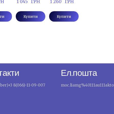
РН
 1 045   ГРН
 1 260   ГРН
ти
Купити
Купити
такти
Ел.пошта
iber)+3 8(066)-11-09-007
moc.liamg%40111au111akto