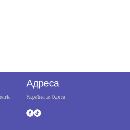
Адреса
sark
Україна .м.Одеса