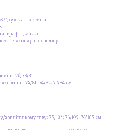
37",туніка + лосини
8
й, графіт, мокко
сі + еко шкіра на велюрі
вини: 76/78/81
 спинці: 74/81; 74/82; 77/84 см
зовнішньому шву: 75/104; 76/105; 76/105 см