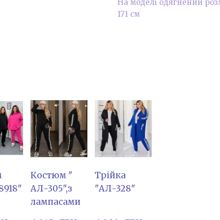
На моделі одягнений розмі
171 см
м
Костюм "
Трійка
8918"
АЛ-305",з
"АЛ-328"
лампасами