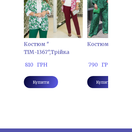
Костюм "
Костюм "АЛ-945
ТІМ-1367",Трійка
 810   ГРН
 790   ГРН
Купити
Купити