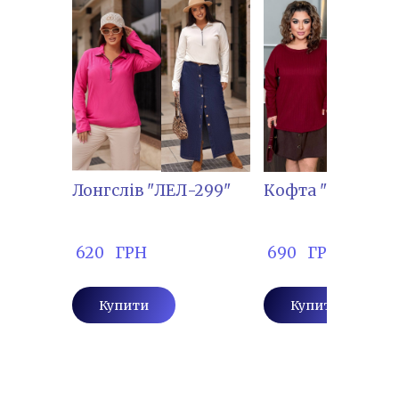
Лонгслів "ЛЕЛ-299"
Кофта " МАЖ-21
 620   ГРН
 690   ГРН
Купити
Купити