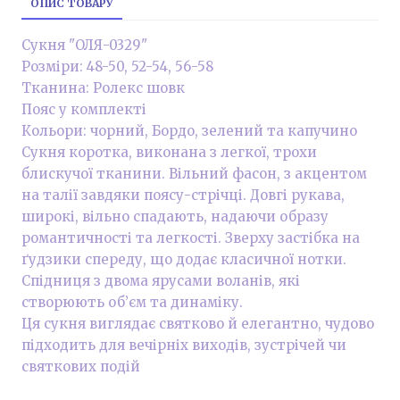
ОПИС ТОВАРУ
Сукня "ОЛЯ-0329"
Розміри: 48-50, 52-54, 56-58
Тканина: Ролекс шовк
Пояс у комплекті
Кольори: чорний, Бордо, зелений та капучино
Сукня коротка, виконана з легкої, трохи
блискучої тканини. Вільний фасон, з акцентом
на талії завдяки поясу-стрічці. Довгі рукава,
широкі, вільно спадають, надаючи образу
романтичності та легкості. Зверху застібка на
ґудзики спереду, що додає класичної нотки.
Спідниця з двома ярусами воланів, які
створюють об’єм та динаміку.
Ця сукня виглядає святково й елегантно, чудово
підходить для вечірніх виходів, зустрічей чи
святкових подій