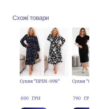
Схожі товари
Сукня "ПРІМ-098"
Сукня "САД-1732
 690   ГРН
 790   ГРН