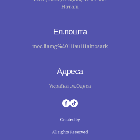
Наталі
Ел.пошта
moc.liamg%40111au111aktosark
Адреса
Україна .м.Одеса
Created by
All rights Reserved