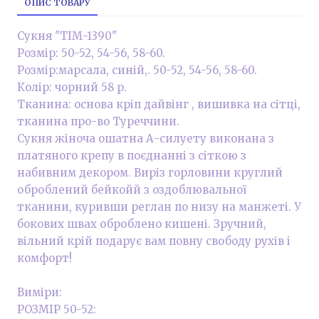
ОПИС ТОВАРУ
Сукня "ТІМ-1390"
Розмір: 50-52, 54-56, 58-60.
Розмір:марсала, синій,. 50-52, 54-56, 58-60.
Колір: чорний 58 р.
Тканина: основа кріп дайвінг , вишивка на сітці,
тканина про-во Туреччини.
Сукня жіноча ошатна А-силуету виконана з
платяного крепу в поєднанні з сіткою з
набивним декором. Виріз горловини круглий
оброблений бейкойй з оздоблювальної
тканини, куривши реглан по низу на манжеті. У
бокових швах оброблено кишені. Зручний,
вільний крій подарує вам повну свободу рухів і
комфорт!
Виміри:
РОЗМІР 50-52: