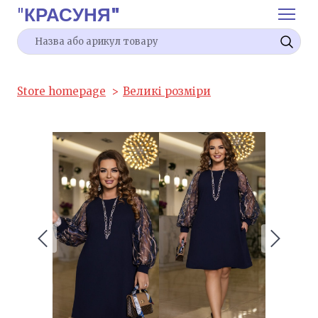
"
КРАСУНЯ"
Store homepage
Великі розміри