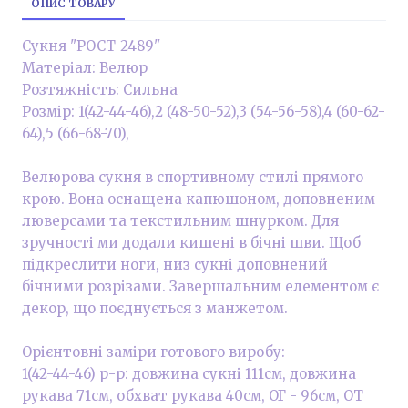
ОПИС ТОВАРУ
Сукня "РОСТ-2489"
Матеріал: Велюр
Розтяжність: Сильна
Розмір: 1(42-44-46),2 (48-50-52),3 (54-56-58),4 (60-62-
64),5 (66-68-70),
Велюрова сукня в спортивному стилі прямого
крою. Вона оснащена капюшоном, доповненим
люверсами та текстильним шнурком. Для
зручності ми додали кишені в бічні шви. Щоб
підкреслити ноги, низ сукні доповнений
бічними розрізами. Завершальним елементом є
декор, що поєднується з манжетом.
Орієнтовні заміри готового виробу:
1(42-44-46) р-р: довжина сукні 111см, довжина
рукава 71см, обхват рукава 40см, ОГ - 96см, ОТ