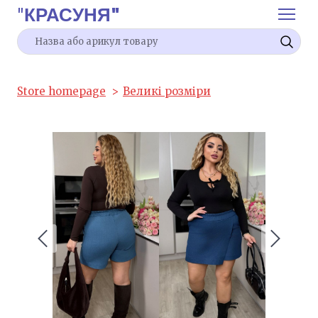
"
КРАСУНЯ"
Store homepage
Великі розміри