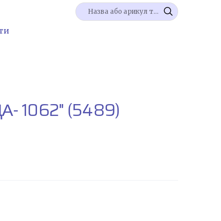
ти
А- 1062"
(5489)