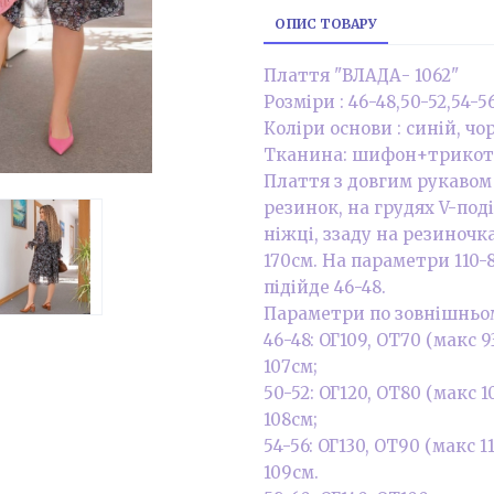
ОПИС ТОВАРУ
Плаття "ВЛАДА- 1062"
Розміри : 46-48,50-52,54-5
Коліри основи : синій, ч
Тканина: шифон+трикот
Плаття з довгим рукавом 
резинок, на грудях V-под
ніжці, ззаду на резиночка
170см. На параметри 110-8
підійде 46-48.
Параметри по зовнішньо
46-48: ОГ109, ОТ70 (макс 
107см;
50-52: ОГ120, ОТ80 (макс 
108см;
54-56: ОГ130, ОТ90 (макс 
109см.