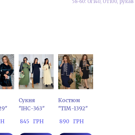
58-60: ОГ140, ОТ100, рука
Сукня
Костюм
29"
"ІНС-363"
"ТІМ-1392"
РН
 845   ГРН
 890   ГРН