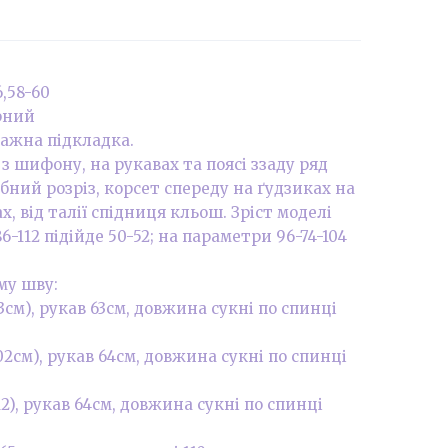
6,58-60
орний
ажна підкладка.
з шифону, на рукавах та поясі ззаду ряд
ібний розріз, корсет спереду на ґудзиках на
х, від талії спідниця кльош. Зріст моделі
6-112 підійде 50-52; на параметри 96-74-104
му шву:
93см), рукав 63см, довжина сукні по спинці
102см), рукав 64см, довжина сукні по спинці
112), рукав 64см, довжина сукні по спинці