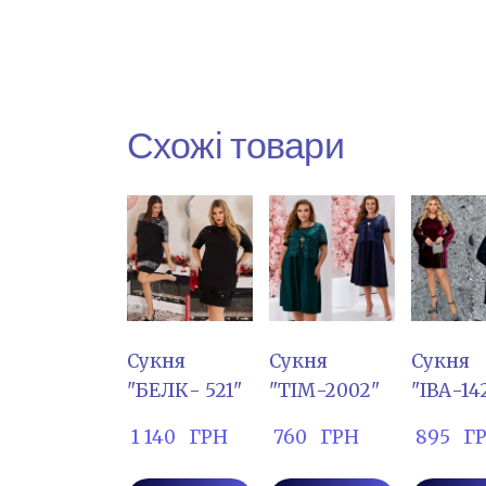
Схожі товари
Сукня
Сукня
Сукня
"БЕЛК- 521"
"ТІМ-2002"
"ІВА-14
 1 140   ГРН
 760   ГРН
 895   Г