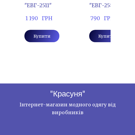
"ЕВГ-2511"
"ЕВГ-2588"
 1 190   ГРН
 790   ГРН
Купити
Купити
"Красуня"
Інтернет-магазин модного одягу від
виробників