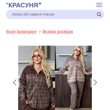
"
КРАСУНЯ"
Store homepage
Великі розміри