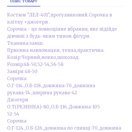
ОПИС ТОВАРУ
Костюм "ЛЕЛ-401",прогулянковий.Сорочка в
клітку +джогери .
Сорочка - це повноцінне вбрання, яке підійде
дівчині з будь-яким типом фігури.
Тканина:замш.
Приємна навпомацки, тепла,практична.
Колір:Чорний,мокко,шоколад.
Розмір:48-50,52-54,56-58
Заміри 48-50
Сорочка
О.Г-114.,О.Б-118.,довжина-70.,довжина
рукава-74.,ширина рукава-42
Джогери
О.Т(РЕЗИНКА)-80.,О.Б-116.,Довжина-105
52-54
Сорочка
О.Г-124.,О.Б-126.,довжина по спинці-70.,довжина