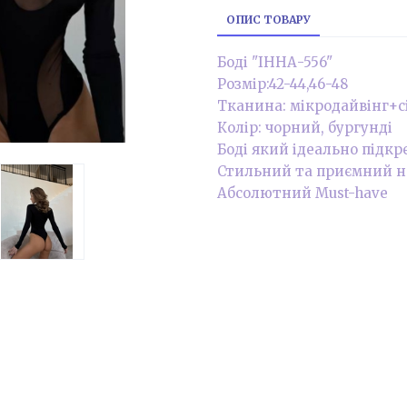
ОПИС ТОВАРУ
Боді "ІННА-556"
Розмір:42-44,46-48
Тканина: мікродайвінг+с
Колір: чорний, бургунді
Боді який ідеально підкр
Стильний та приємний н
Абсолютний Must-have