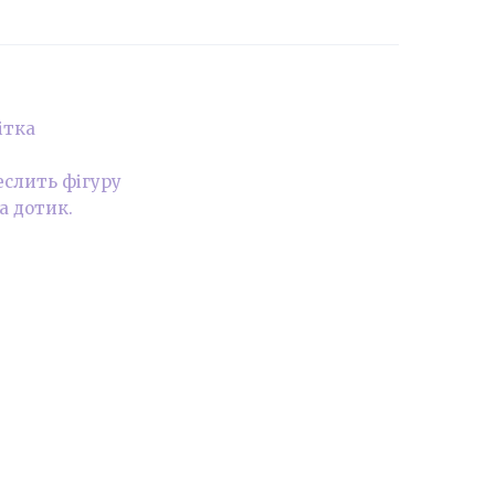
ітка
еслить фігуру
а дотик.