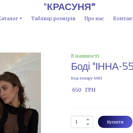
"
КРАСУНЯ"
Каталог
Таблиці розмірів
Про нас
Контак
В наявності
Боді "ІННА-5
Код товару 4981
 650   ГРН
Купити