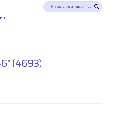
ти
56"
(4693)