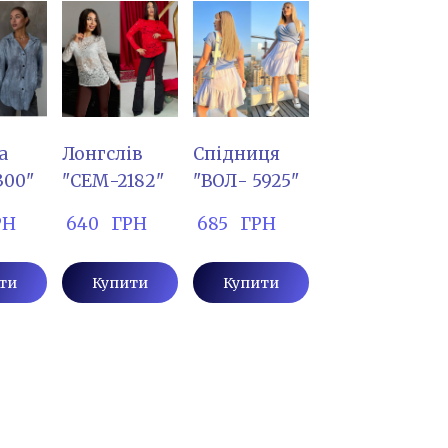
а
Лонгслів
Спідниця
300"
"СЕМ-2182"
"ВОЛ- 5925"
РН
 640   ГРН
 685   ГРН
ти
Купити
Купити