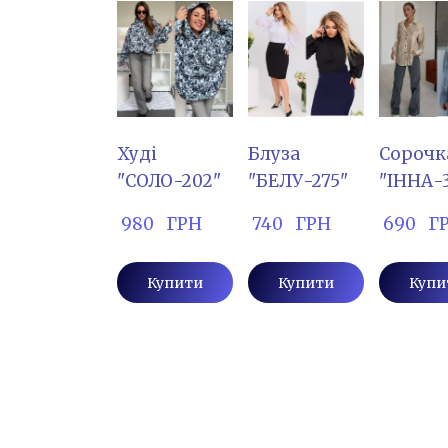
Худі
Блуза
Сорочк
"СОЛО-202"
"БЕЛУ-275"
"ІННА-
 980   ГРН
 740   ГРН
 690   Г
Купити
Купити
Купи