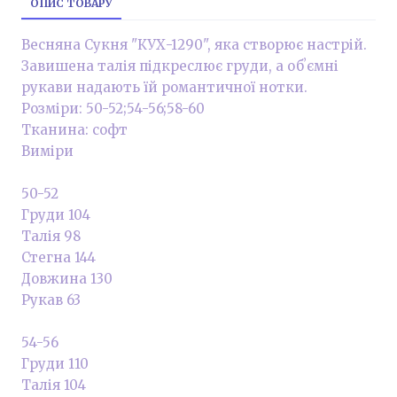
ОПИС ТОВАРУ
Весняна Сукня "КУХ-1290", яка створює настрій.
Завишена талія підкреслює груди, а обʼємні
рукави надають їй романтичної нотки.
Розміри: 50-52;54-56;58-60
Тканина: софт
Виміри
50-52
Груди 104
Талія 98
Стегна 144
Довжина 130
Рукав 63
54-56
Груди 110
Талія 104