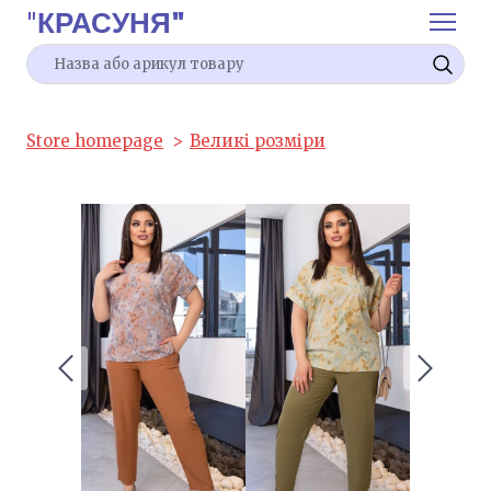
"
КРАСУНЯ"
Store homepage
Великі розміри