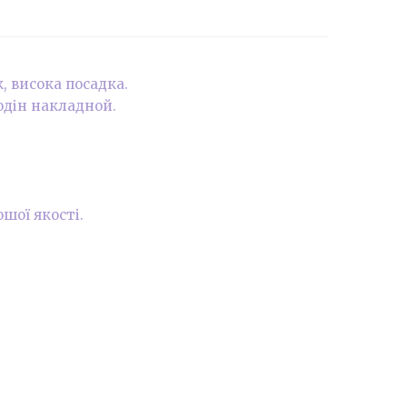
, висока посадка.
 одін накладной.
шої якості.