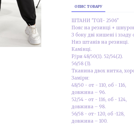
ОПИС ТОВАРУ
ШТАНИ "ГОЛ- 2506"
Пояс на резинці + шнурок
З боку дві кишені і ззаду
Низ штанів на резинці.
Камінці.
Р/ри 48/50(1). 52/54(2).
56/58 (3).
Тканина двох нитка, хоро
Заміри:
48/50 - от - 110, об - 116,
довжина – 96.
52/54 - от - 116, об - 124,
довжина – 98.
56/58 - от- 120, об -128,
довжина – 100.