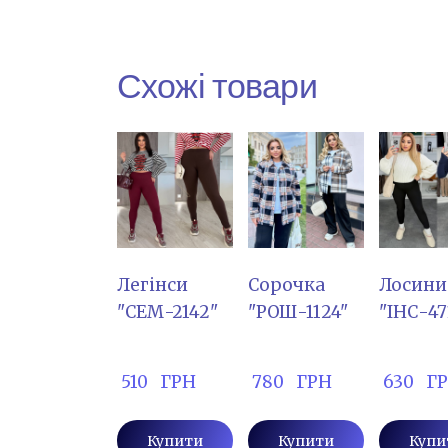
Схожі товари
Легінси
Сорочка
Лосини
"СЕМ-2142"
"РОШ-1124"
"ІНС-47
 510   ГРН
 780   ГРН
 630   Г
Купити
Купити
Купи