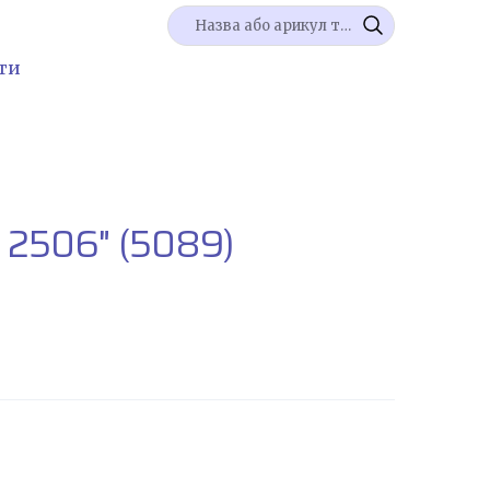
ти
 2506"
(5089)