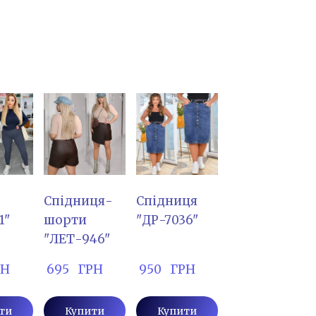
Спідниця-
Спідниця
1"
шорти
"ДР-7036"
"ЛЕТ-946"
РН
 695   ГРН
 950   ГРН
ти
Купити
Купити