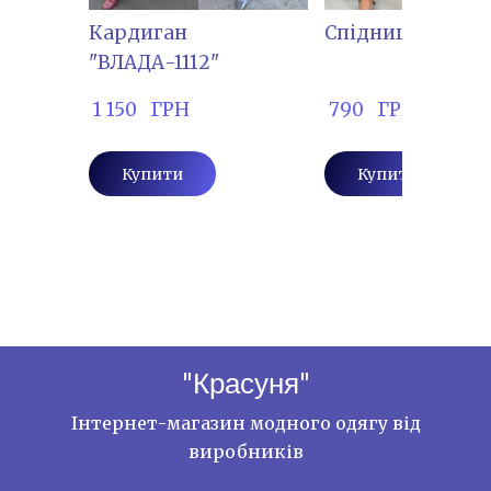
Кардиган
Спідниця "ІНС-4
"ВЛАДА-1112"
 1 150   ГРН
 790   ГРН
Купити
Купити
"Красуня"
Інтернет-магазин модного одягу від
виробників