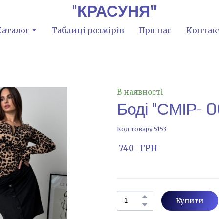
"
КРАСУНЯ"
Каталог
Таблиці розмірів
Про нас
Контак
В наявності
Боді "СМІР- 0
Код товару 5153
 740   ГРН
Купити