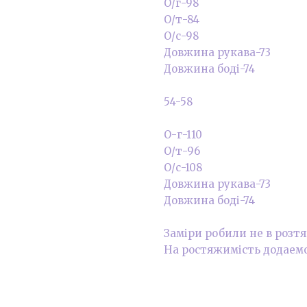
О/г-98
О/т-84
О/с-98
Довжина рукава-73
Довжина боді-74
54-58
О-г-110
О/т-96
О/с-108
Довжина рукава-73
Довжина боді-74
Заміри робили не в розт
На ростяжимість додаемо