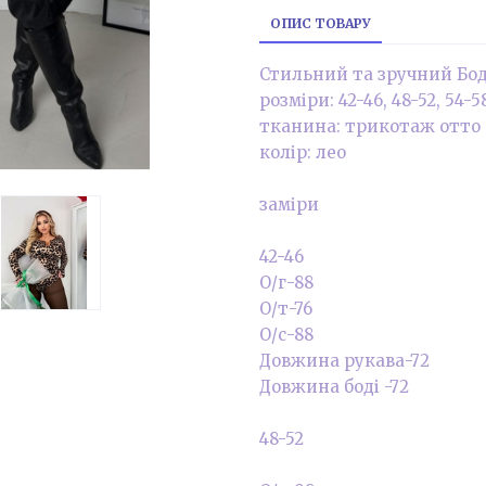
ОПИС ТОВАРУ
Стильний та зручний Бод
розміри: 42-46, 48-52, 54-5
тканина: трикотаж отто
колір: лео
заміри
42-46
О/г-88
О/т-76
О/с-88
Довжина рукава-72
Довжина боді -72
48-52