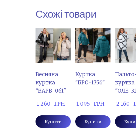
Схожі товари
Весняна
Куртка
Пальто
куртка
"БРО-1756"
куртка
“БАРВ-061"
"ОЛЕ-31
 1 260   ГРН
 1 095   ГРН
 2 160  
Купити
Купити
Купи