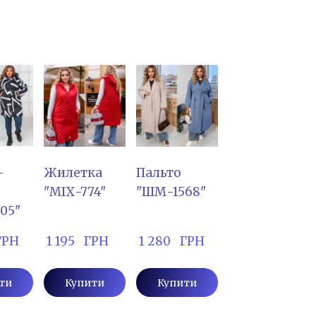
-
Жилетка
Пальто
"МІХ-774"
"ШМ-1568"
05"
 ГРН
 1 195   ГРН
 1 280   ГРН
ти
Купити
Купити