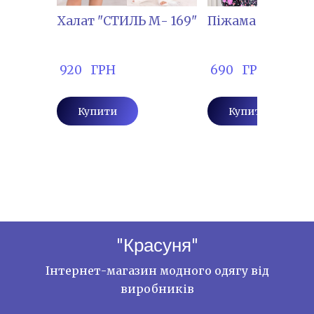
Халат "СТИЛЬ М- 169"
Піжама "ЛІЛІ-32
 920   ГРН
 690   ГРН
Купити
Купити
"Красуня"
Інтернет-магазин модного одягу від
виробників