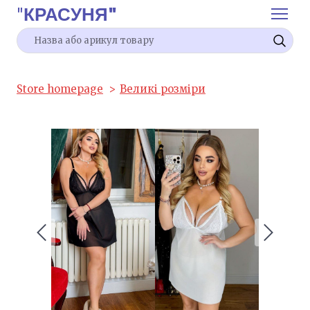
"
КРАСУНЯ"
Store homepage
Великі розміри