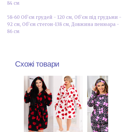
84 см
58-60 Об'єм грудей - 120 см, Об'єм під грудьми -
92 см, Об'єм стегон-138 см, Довжина пенюара -
86 см
Схожі товари