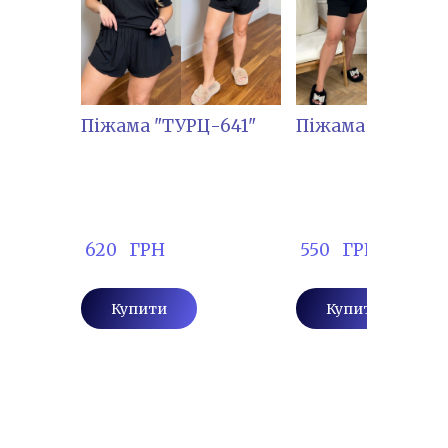
Піжама "ТУРЦ-641"
Піжама "РОШ-73
 620   ГРН
 550   ГРН
Купити
Купити