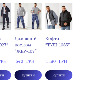
м
Домашній
Кофта
027"
костюм
"ТУЛІ-1085"
"ЖЕР-107"
 ГРН
 640   ГРН
 1 180   ГРН
ти
Купити
Купити