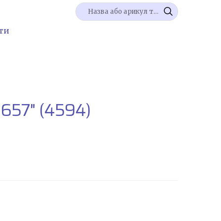
ти
 657"
(4594)