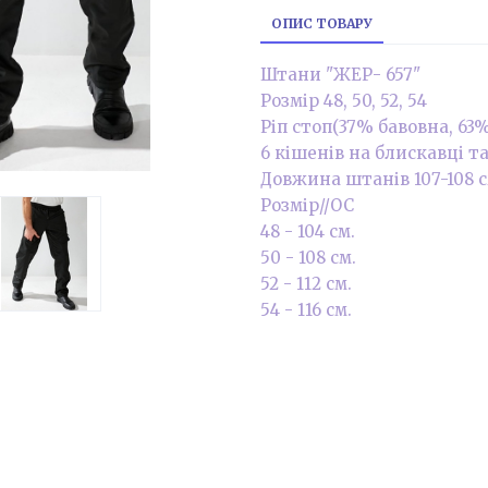
ОПИС ТОВАРУ
Штани "ЖЕР- 657"
Розмір 48, 50, 52, 54
Ріп стоп(37% бавовна, 63%
6 кішенів на блискавці та
Довжина штанів 107-108 с
Розмір//ОС
48 - 104 см.
50 - 108 см.
52 - 112 см.
54 - 116 см.