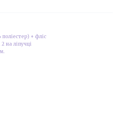
 поліестер) + фліс
 2 на ліпучці
м.