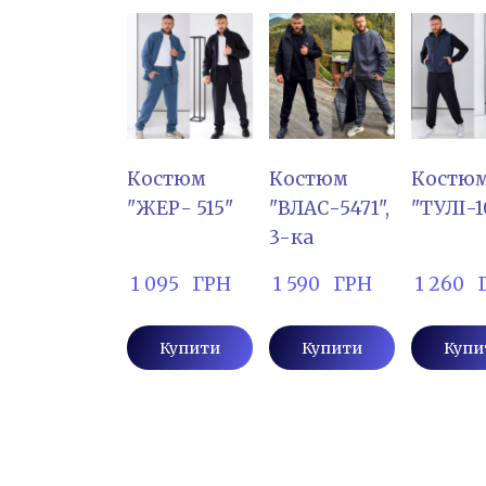
Костюм
Костюм
Костю
"ЖЕР- 515"
"ВЛАС-5471",
"ТУЛІ-1
3-ка
 1 095   ГРН
 1 590   ГРН
 1 260  
Купити
Купити
Купи