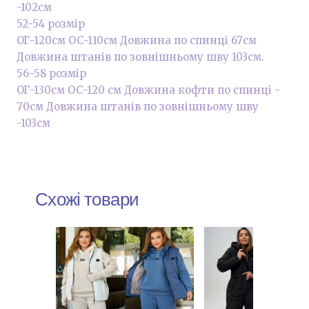
-102см
52-54 розмір
ОГ-120см ОС-110см Довжина по спинці 67см
Довжина штанів по зовнішньому шву 103см.
56-58 розмір
ОГ-130см ОС-120 см Довжина кофти по спинці -
70см Довжина штанів по зовнішньому шву
-103см
Схожі товари