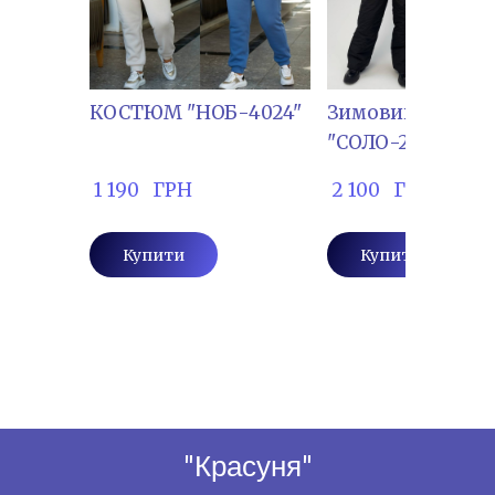
КОСТЮМ "НОБ-4024"
Зимовий Комбін
"СОЛО-211"
 1 190   ГРН
 2 100   ГРН
Купити
Купити
"Красуня"