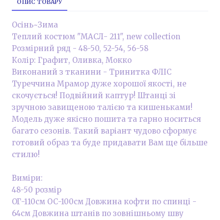
ОПИС ТОВАРУ
Осінь~Зима
Теплий костюм "МАСЛ- 211", new collection
Розмірний ряд - 48-50, 52-54, 56-58
Колір: Графит, Оливка, Мокко
Виконаний з тканини - Тринитка ФЛІС
Туреччина Мрамор дуже хорошої якості, не
скочується! Подвійний каптур! Штанці зі
зручною завищеною талією та кишеньками!
Модель дуже якісно пошита та гарно носиться
багато сезонів. Такий варіант чудово сформує
готовий образ та буде придавати Вам ще більше
стилю!
Виміри:
48-50 розмір
ОГ-110см ОС-100см Довжина кофти по спинці -
64см Довжина штанів по зовнішньому шву