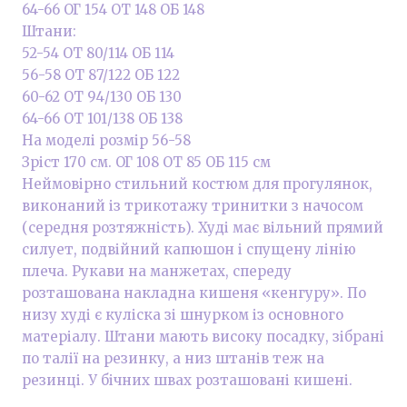
64-66 ОГ 154 ОТ 148 ОБ 148
Штани:
52-54 ОТ 80/114 ОБ 114
56-58 ОТ 87/122 ОБ 122
60-62 ОТ 94/130 ОБ 130
64-66 ОТ 101/138 ОБ 138
На моделі розмір 56-58
Зріст 170 см. ОГ 108 ОТ 85 ОБ 115 см
Неймовірно стильний костюм для прогулянок,
виконаний із трикотажу тринитки з начосом
(середня розтяжність). Худі має вільний прямий
силует, подвійний капюшон і спущену лінію
плеча. Рукави на манжетах, спереду
розташована накладна кишеня «кенгуру». По
низу худі є куліска зі шнурком із основного
матеріалу. Штани мають високу посадку, зібрані
по талії на резинку, а низ штанів теж на
резинці. У бічних швах розташовані кишені.