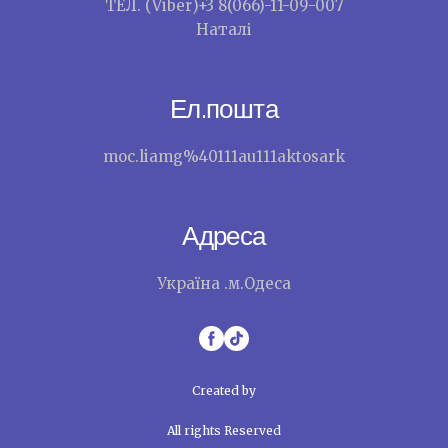
ТЕЛ. (Viber)+3 8(066)-11-09-007
Наталі
Ел.пошта
moc.liamg%40111au111aktosark
Адреса
Україна .м.Одеса
Created by
All rights Reserved