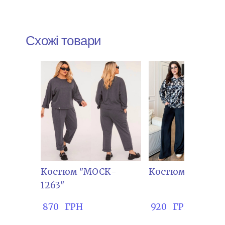
Схожі товари
Костюм "МОСК-
Костюм "БРО-17
1263"
 870   ГРН
 920   ГРН