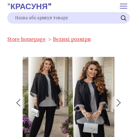
"
КРАСУНЯ"
Store homepage
Великі розміри