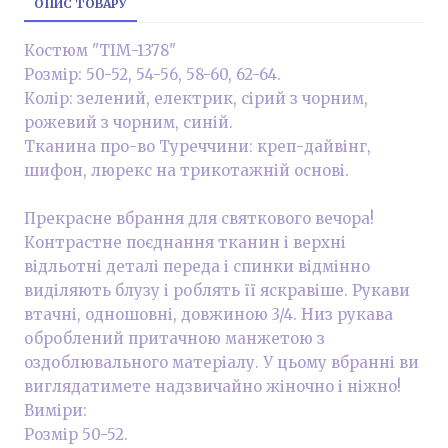
ОПИС ТОВАРУ
Костюм "ТІМ-1378"
Розмір: 50-52, 54-56, 58-60, 62-64.
Колір: зелений, електрик, сірий з чорним,
рожевий з чорним, синій.
Тканина про-во Туреччини: креп-дайвінг,
шифон, люрекс на трикотажній основі.
Прекрасне вбрання для святкового вечора!
Контрастне поєднання тканин і верхні
відльотні деталі переда і спинки відмінно
виділяють блузу і роблять її яскравіше. Рукави
втачні, одношовні, довжиною 3/4. Низ рукава
оброблений притачною манжетою з
оздоблювального матеріалу. У цьому вбранні ви
виглядатимете надзвичайно жіночно і ніжно!
Виміри:
Розмір 50-52.