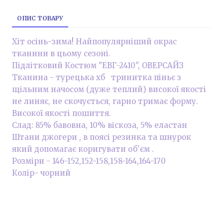
ОПИС ТОВАРУ
Хіт осінь-зима! Найпопулярніший окрас
тканини в цьому сезоні.
Підлітковий Костюм "ЕВГ-2410", ОВЕРСАЙЗ
Тканина - турецька хб тринитка піньє з
щільним начосом (дуже теплий) високої якості
не линяє, не скочується, гарно тримає форму.
Високої якості пошиття.
Слад: 85% бавовна, 10% віскоза, 5% еластан
Штани джогери , в поясі резинка та шнурок
який допомагає коригувати об'єм .
Розміри - 146-152,152-158,158-164,164-170
Колір- чорний