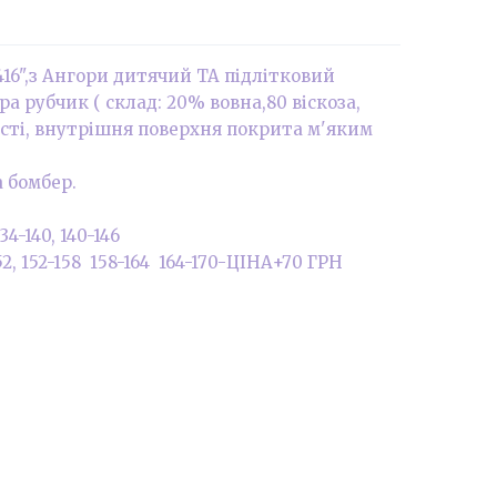
16",з Ангори дитячий ТА підлітковий
а рубчик ( склад: 20% вовна,80 віскоза,
ості, внутрішня поверхня покрита м'яким
 бомбер.
34-140, 140-146
52, 152-158 158-164 164-170-ЦІНА+70 ГРН