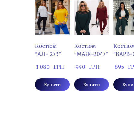
Костюм
Костюм
Костю
"АЛ- 273"
"МАЖ-2047"
"БАРВ-
 1 080   ГРН
 940   ГРН
 695   Г
Купити
Купити
Купи