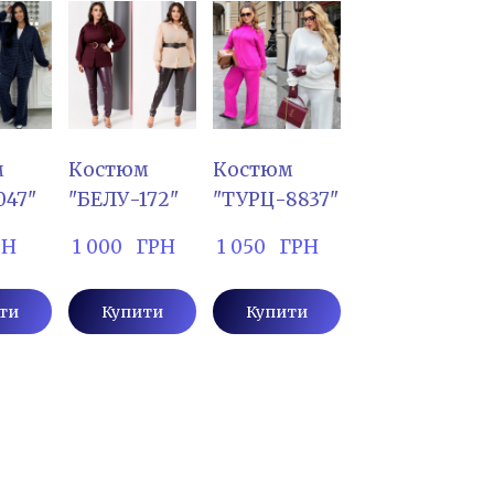
м
Костюм
Костюм
047"
"БЕЛУ-172"
"ТУРЦ-8837"
РН
 1 000   ГРН
 1 050   ГРН
ти
Купити
Купити