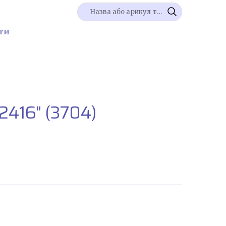
ти
2416"
(3704)