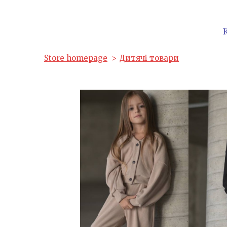
Store homepage
Дитячі товари