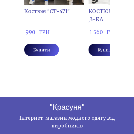
Костюм "СТ-471"
КОСТЮМ "ПРІМ-
,3-КА
 990   ГРН
 1 560   ГРН
Купити
Купити
"Красуня"
Інтернет-магазин модного одягу від
виробників