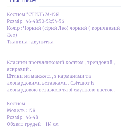
ОПИС ТОВАРУ
Костюм "СТИЛЬ М-158!
Розмір : 46-48;50-52;54-56
Колір : Чорний (сірий Лео) чорний ( коричневий
Лео)
Тканина : двунитка
Класний прогулянковий костюм , трендовий ,
яскравий .
Штани на манжеті , з карманами та
леопардовими вставками . Світшот із
леопардовою вставкою та зі смужкою паєток .
Костюм
Модель : 158
Розмір : 46-48
Обхват грудей - 114 см