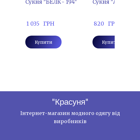
Сукня "БЕЛК- 194"
Сукня "АЛ-859"
 1 035   ГРН
 820   ГРН
Купити
Купити
"Красуня"
Інтернет-магазин модного одягу від
виробників