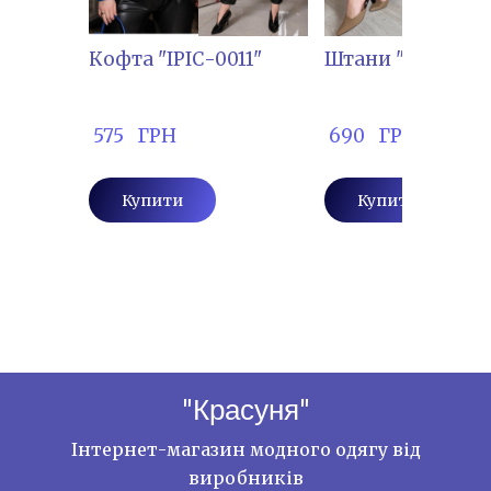
Кофта "ІРІС-0011"
Штани "ВЛАДА- 1
 575   ГРН
 690   ГРН
Купити
Купити
"Красуня"
Інтернет-магазин модного одягу від
виробників