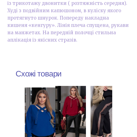
із трикотажу двонитки ( розтяжність середня).
Худі з подвійним капюшоном, в куліску якого
протягнуто шнурок. Попереду накладна
кишеня «кенгуру». Лінія плеча спущена, рукави
на манжетах. На передній полочці стильна
аплікація із якісних стразів.
Схожі товари