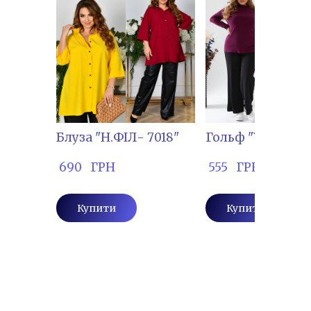
Блуза "Н.ФІЛ- 7018"
Гольф "УГР-1356
 690   ГРН
 555   ГРН
Купити
Купити