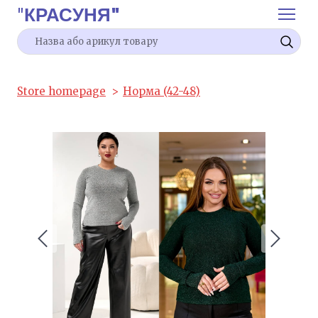
"
КРАСУНЯ"
Store homepage
Норма (42-48)