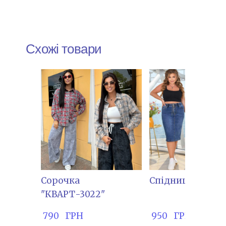
Схожі товари
Сорочка
Спідниця "ДР-70
"КВАРТ-3022"
 790   ГРН
 950   ГРН