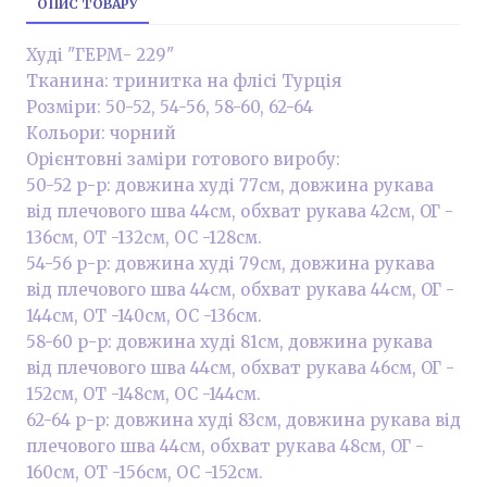
ОПИС ТОВАРУ
Худі "ГЕРМ- 229"
Тканина: тринитка на флісі Турція
Розміри: 50-52, 54-56, 58-60, 62-64
Кольори: чорний
Орієнтовні заміри готового виробу:
50-52 р-р: довжина худі 77см, довжина рукава
від плечового шва 44см, обхват рукава 42см, ОГ -
136см, ОТ -132см, OC -128см.
54-56 р-р: довжина худі 79см, довжина рукава
від плечового шва 44см, обхват рукава 44см, ОГ -
144см, ОТ -140см, OC -136см.
58-60 р-р: довжина худі 81см, довжина рукава
від плечового шва 44см, обхват рукава 46см, ОГ -
152см, ОТ -148см, OC -144см.
62-64 р-р: довжина худі 83см, довжина рукава від
плечового шва 44см, обхват рукава 48см, ОГ -
160см, ОТ -156см, OC -152см.