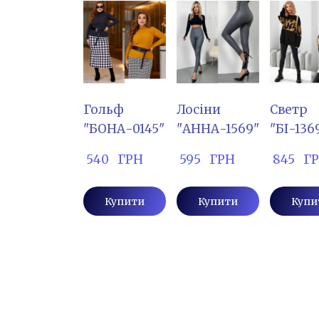
Гольф
Лосіни
Светр
"БОНА-0145"
"АННА-1569"
"БІ-136
 540   ГРН
 595   ГРН
 845   Г
Купити
Купити
Купи