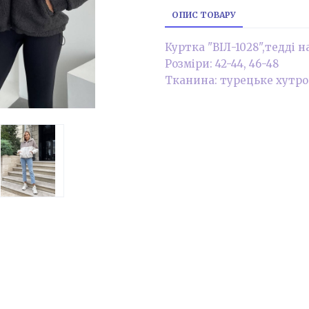
ОПИС ТОВАРУ
Куртка "ВІЛ-1028",тедді н
Розміри: 42-44, 46-48
Тканина: турецьке хутро