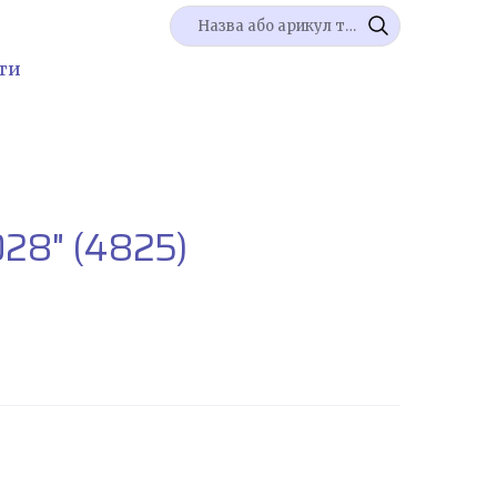
ти
028"
(4825)