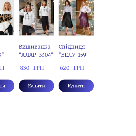
Вишиванка
Спідниця
9"
"АЛАР-3304"
"БЕЛУ-159"
РН
 830   ГРН
 620   ГРН
ти
Купити
Купити