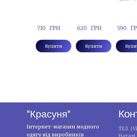
 710   ГРН
 620   ГРН
 590   Г
Купити
Купити
Купи
Кон
"Красуня"
Інтернет-магазин модного
ТЕЛ. (V
одягу від виробників
Наталі