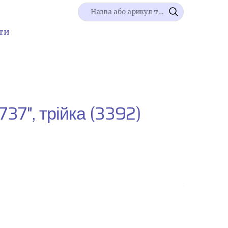
ти
37", трійка
(3392)