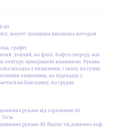
58-60
лісі, жилет-плащівка виконана методом
лад, графіт.
ічий ,теплий, на флісі. Кофта спереду має
ні кенгуру прикрашені нашивкою. Рукава
ока посадка з кишенями, і знизу на гумці.
ізаними кишенями, на підкладці з
ається на блискавку, на грудях
.
08,довжина рукава від горловини-83,
 70см.
12, довжина рукава-83, біцепс-48,довжина коф.