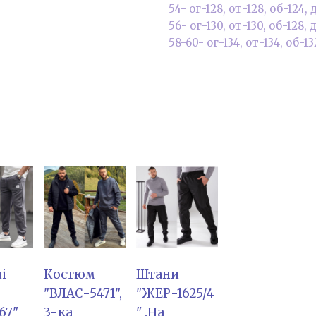
54- ог-128, от-128, об-124,
56- ог-130, от-130, об-128,
58-60- ог-134, от-134, об-1
і
Костюм
Штани
"ВЛАС-5471",
"ЖЕР-1625/4
67"
3-ка
" .На