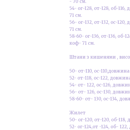
- 70 см.
54- ог-128, от-128, об-11
71 см.
56- ог-132, от-132, ос-12
71 см.
58-60- ог-136, от-136, об-
коф- 71 см.
Штани з кишенями , висока
50- от-110, ос-110,довжина 
52- от-118, ос-122, довжина
54- от- 122, ос-126, довжин
56- от- 126, ос-130, довжин
58-60- от- 130, ос-134, дов
Жилет
50- ог-120, от-120, об-118
52- ог-124,от -124, об- 122