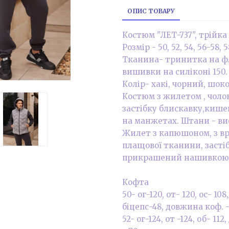
ОПИС ТОВАРУ
Костюм "ЛЕТ-737", трійка
Розмір - 50, 52, 54, 56-58, 
Тканина- тринитка на ф
вишивки на силіконі 150.
Колір- хакі, чорний, шоко
Костюм з жилетом , чолов
застібку блискавку,кише
на манжетах. Штани - вис
Жилет з капюшоном, з вр
плащової тканини, застіб
прикрашений нашивкою
Кофта
50- ог-120, от- 120, ос- 1
біцепс-48, довжина коф. -
52- ог-124, от -124, об- 1