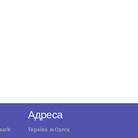
Адреса
sark
Україна .м.Одеса