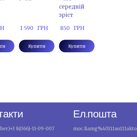
середній
зріст
РН
 1 590   ГРН
 850   ГРН
ти
Купити
Купити
такти
Ел.пошта
iber)+3 8(066)-11-09-007
moc.liamg%40111au111akto