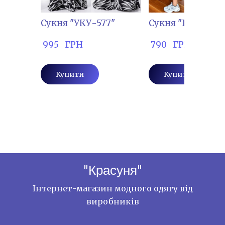
Сукня "УКУ-577"
Сукня "ГР-5111"
 995   ГРН
 790   ГРН
Купити
Купити
"Красуня"
Інтернет-магазин модного одягу від
виробників