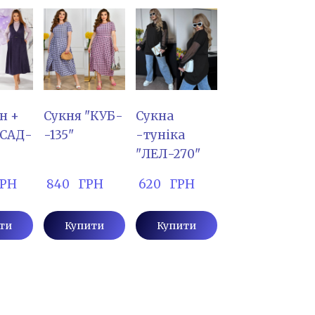
н +
Сукня "КУБ-
Сукна
"САД-
-135"
-туніка
"ЛЕЛ-270"
 ГРН
 840   ГРН
 620   ГРН
ти
Купити
Купити