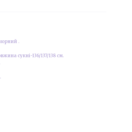
 чорний .
жина сукні-136/137/138 см.
.
.