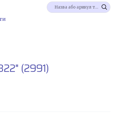
ти
322"
(2991)