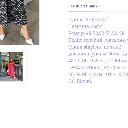
ОПИС ТОВАРУ
Сукня "ВІШ-0322"
Тканина: софт
Розмір: 48-50,52-54,56-58.
Колір: голубий , червоне,
Сукня відрізна по талії.
довжина рукава-60см., Дов
48-50 ОГ -102см., ОТ-100см
52-54 ОГ-110см., ОТ-108см.
56-58 ОГ -118см., ОТ -116 см
ОС. Вільні.