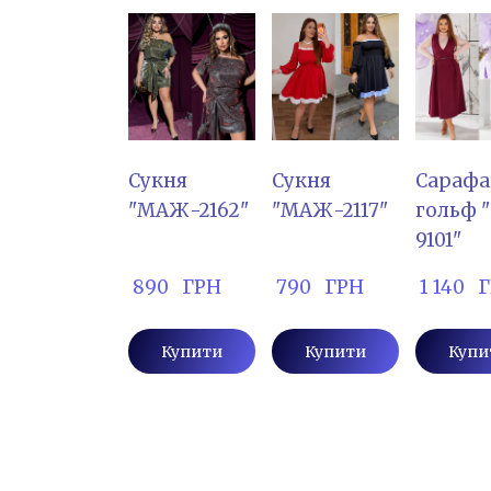
Сукня
Сукня
Сарафа
"МАЖ-2162"
"МАЖ-2117"
гольф 
9101"
 890   ГРН
 790   ГРН
 1 140  
Купити
Купити
Купи