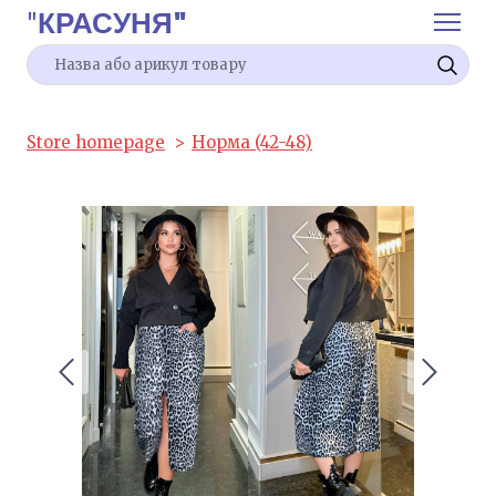
"
КРАСУНЯ"
Store homepage
Норма (42-48)