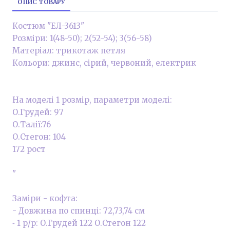
ОПИС ТОВАРУ
Костюм "ЕЛ-3613"
Розміри: 1(48-50); 2(52-54); 3(56-58)
Матеріал: трикотаж петля
Кольори: джинс, сірий, червоний, електрик
На моделі 1 розмір, параметри моделі:
О.Грудей: 97
О.Талії:76
О.Стегон: 104
172 рост
"
Заміри - кофта:
- Довжина по спинці: 72,73,74 см
⁃ 1 р/р: О.Грудей 122 О.Стегон 122