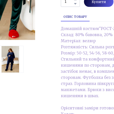
Купити
ОПИС ТОВАРУ
Домашній костюм"РОСТ-22
Склад: 80% бавовна, 20%
Матеріал: велюр
Розтяжність: Сильна роз
Розмір: 50-52, 54-56, 58-60,
Стильний та комфортний 
кишенями по сторонам, де
застібок немає, в комплек
сторонам. Футболка без за
страз. Горловина півкру
манжетами. Брюки з висо
кишенями в швах.
Орієнтовні заміри готово