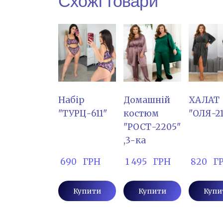
Схожі товари
Набір
Домашній
ХАЛАТ
"ТУРЦ-611"
костюм
"ОЛЯ-21
"РОСТ-2205"
,3-ка
 690   ГРН
 1 495   ГРН
 820   Г
Купити
Купити
Купи