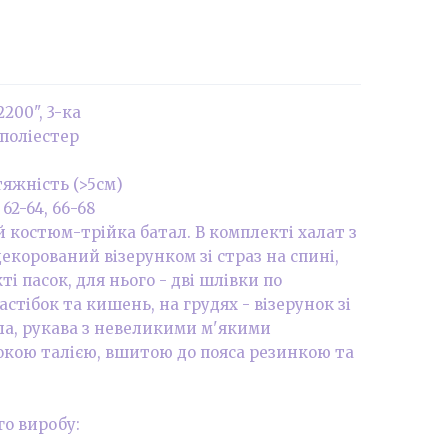
00", 3-ка
 поліестер
тяжність (>5см)
 62-64, 66-68
костюм-трійка батал. В комплекті халат з
корований візерунком зі страз на спині,
ті пасок, для нього - дві шлівки по
стібок та кишень, на грудях - візерунок зі
гла, рукава з невеликими м'якими
кою талією, вшитою до пояса резинкою та
го виробу: