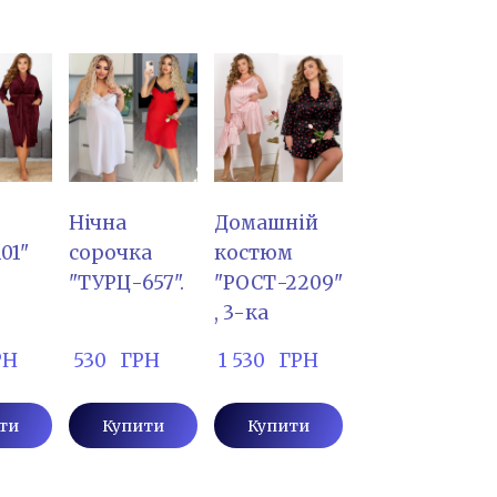
Нічна
Домашній
01"
сорочка
костюм
"ТУРЦ-657".
"РОСТ-2209"
, 3-ка
РН
 530   ГРН
 1 530   ГРН
ти
Купити
Купити